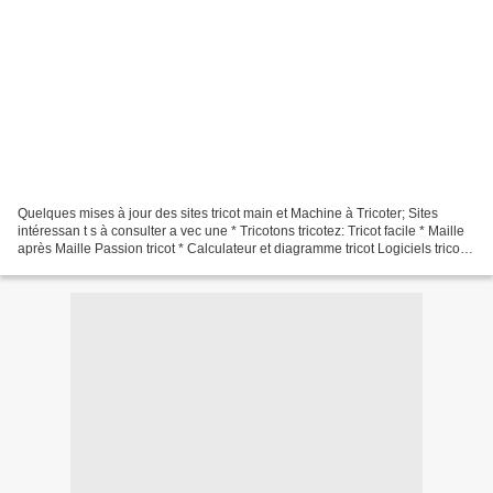
Quelques mises à jour des sites tricot main et Machine à Tricoter; Sites
intéressan t s à consulter a vec une * Tricotons tricotez: Tricot facile * Maille
après Maille Passion tricot * Calculateur et diagramme tricot Logiciels tricot
10 best Knitting...