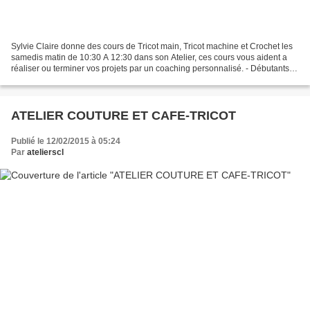
Sylvie Claire donne des cours de Tricot main, Tricot machine et Crochet les
samedis matin de 10:30 A 12:30 dans son Atelier, ces cours vous aident a
réaliser ou terminer vos projets par un coaching personnalisé. - Débutants
ou inities: Venez découvrir...
ATELIER COUTURE ET CAFE-TRICOT
Publié le 12/02/2015 à 05:24
Par
atelierscl