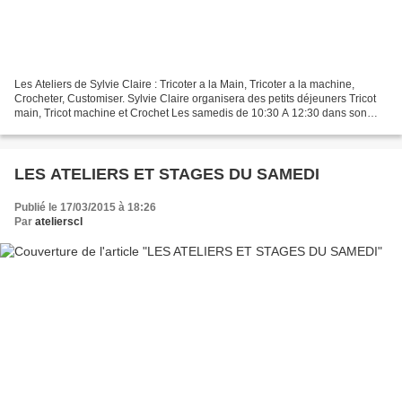
Les Ateliers de Sylvie Claire : Tricoter a la Main, Tricoter a la machine,
Crocheter, Customiser. Sylvie Claire organisera des petits déjeuners Tricot
main, Tricot machine et Crochet Les samedis de 10:30 A 12:30 dans son
Atelier, suivez le blog pour être...
LES ATELIERS ET STAGES DU SAMEDI
Publié le 17/03/2015 à 18:26
Par
atelierscl