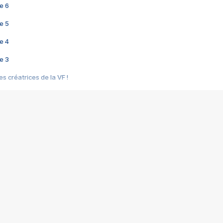
e 6
e 5
e 4
e 3
s créatrices de la VF !
e 2
e 1
e Mektoub My Love arrive enfin ! Rencontre avec Shaïn Boumedine et Sal
i : après Toni en famille
elle réalise le bouleversant Dites lui que je l'aime
ais ! Rencontre autour de Vie privée de Rebecca Zlotowski
 de Marguerite, Grave... Rencontre avec Ella Rumpf
 Les Rêveurs, un film intime sur la santé mentale