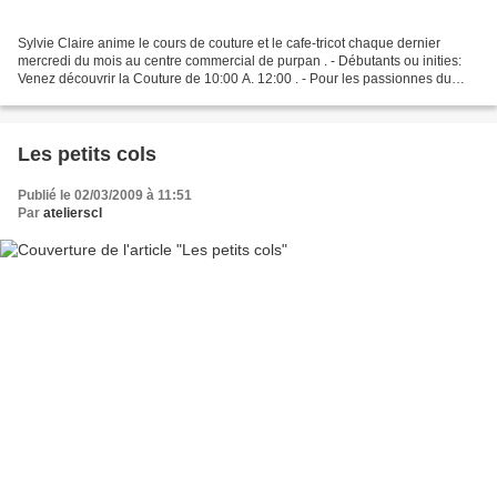
Sylvie Claire anime le cours de couture et le cafe-tricot chaque dernier
mercredi du mois au centre commercial de purpan . - Débutants ou inities:
Venez découvrir la Couture de 10:00 A. 12:00 . - Pour les passionnes du
tricot venez tricoter et partager...
Les petits cols
Publié le 02/03/2009 à 11:51
Par
atelierscl