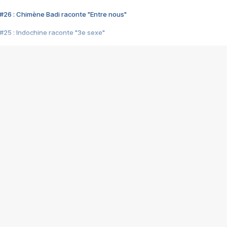
#26 : Chimène Badi raconte "Entre nous"
#25 : Indochine raconte "3e sexe"
#24 : Zaho raconte "C'est chelou"
#23 : Patrick Bruel raconte "Au café des délices"
#22 : Kyo raconte "Le chemin"
#21 : Nolwenn Leroy raconte "Cassé"
#20 : Patrick Hernandez raconte "Born to be alive"
#19 : Lorie raconte "Près de moi"
#18 : Michael Jones raconte "A nos actes manqués" (avec Jean-Jacque
#17 : Khaled raconte "Aïcha"
#16 : Corneille raconte "Parce qu'on vient de loin"
#15 : Indochine raconte "L'aventurier"